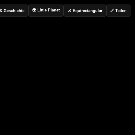
🌍 Little Planet
📐 Equirectangular
🔗 Teilen
o & Geschichte