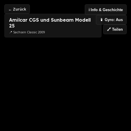
← Zurück
ℹ️ Info & Geschichte
Amilcar CGS und Sunbeam Modell
📱 Gyro: Aus
25
🔗 Teilen
📍 Sachsen Classic 2009