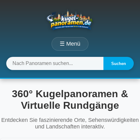
☰ Menü
Suchen
360° Kugelpanoramen &
Virtuelle Rundgänge
Entdecken Sie faszinierende Orte, Sehenswürdigkeiten
und Landschaften interaktiv.