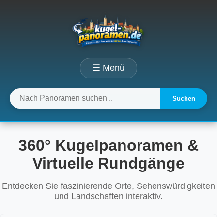
☰ Menü
Suchen
360° Kugelpanoramen &
Virtuelle Rundgänge
Entdecken Sie faszinierende Orte, Sehenswürdigkeiten
und Landschaften interaktiv.