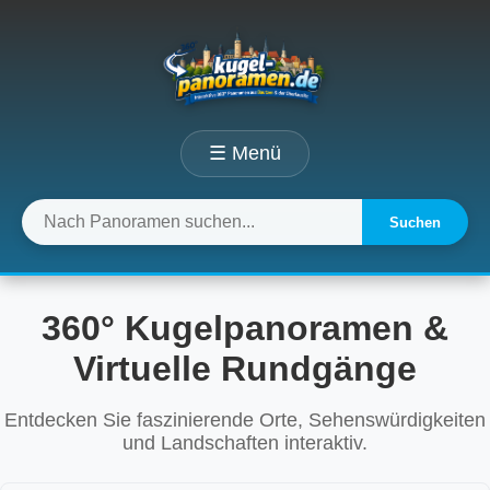
☰ Menü
Suchen
360° Kugelpanoramen &
Virtuelle Rundgänge
Entdecken Sie faszinierende Orte, Sehenswürdigkeiten
und Landschaften interaktiv.