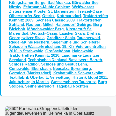
Königshainer Berge
,
Bad Muskau
,
Bärwalder See
,
Niesky
,
Fehrmann-Mühle Coblenz
,
Weißwasser
,
Zisterzienser Kloster St. Marienstern
,
Freizeit-Oase
Olbersdorfer See
,
Ostritz
,
Kottmarsdorf
,
Traktortreffen
Kemnitz 2009
,
Sachsen Classic 2009
,
Traktortreffen
Sohland
,
Radibor
,
Milkel
,
Halbendorf Gebirge
,
Berg
Bieleboh
,
Mönchswalder Berg
,
Klosterstift St.
Marienthal
,
Deutsch-Ossig
,
Lausker Skala
,
Drehsa
,
Georgewitzer Skala
,
Gröditzer Skala
,
Taucherwald
,
Riegel-Mühle Nechern
,
Sägemühle und Schleiferei
Schade in Wasserkretscham
,
19. Kfz Veteranentreffen
2010 in Strahwalde
,
Großschönau
,
Hainewalde
,
Traktortreffen Kemnitz 2010
,
Landmarke Lausitzer
Seenland
,
Technisches Denkmal Basaltwerk Baruth
,
Schloss Radibor
,
Schloss und Gestüt Lehn
,
Cunewalde
,
Ebersbach
,
Neusalza-Spremberg
,
Gersdorf (Markersdorf)
,
Krabatmühle Schwarzkollm
,
Textilfabrik Oberlauitz Verwaltung
,
Historik Mobil 2011
,
Jakubzburg in Mortka
,
Wasserschloss Tauchritz
,
Burg
Stolpen
,
Seifhennersdorf
,
Tagebau Nochten