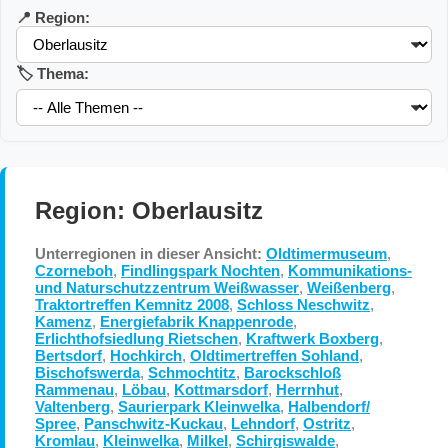
📍 Region:
🏷️ Thema:
Region: Oberlausitz
Unterregionen in dieser Ansicht:
Oldtimermuseum
,
Czorneboh
,
Findlingspark Nochten
,
Kommunikations-
und Naturschutzzentrum Weißwasser
,
Weißenberg
,
Traktortreffen Kemnitz 2008
,
Schloss Neschwitz
,
Kamenz
,
Energiefabrik Knappenrode
,
Erlichthofsiedlung Rietschen
,
Kraftwerk Boxberg
,
Bertsdorf
,
Hochkirch
,
Oldtimertreffen Sohland
,
Bischofswerda
,
Schmochtitz
,
Barockschloß
Rammenau
,
Löbau
,
Kottmarsdorf
,
Herrnhut
,
Valtenberg
,
Saurierpark Kleinwelka
,
Halbendorf/
Spree
,
Panschwitz-Kuckau
,
Lehndorf
,
Ostritz
,
Kromlau
,
Kleinwelka
,
Milkel
,
Schirgiswalde
,