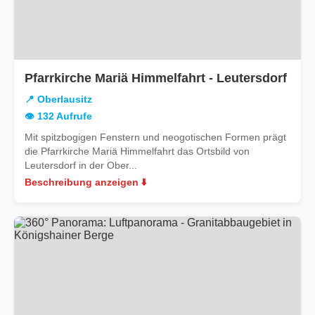
in
Pfarrkirche Mariä Himmelfahrt - Leutersdorf
Ober
📍 Oberlausitz
👁️ 132 Aufrufe
Mit spitzbogigen Fenstern und neogotischen Formen prägt
die Pfarrkirche Mariä Himmelfahrt das Ortsbild von
Leutersdorf in der Ober...
Beschreibung anzeigen ⬇️