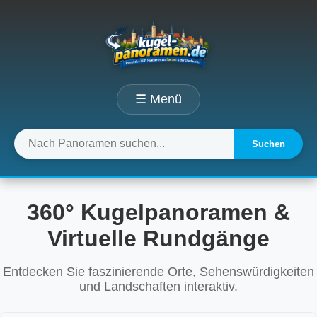
☰ Menü
Suchen
360° Kugelpanoramen &
Virtuelle Rundgänge
Entdecken Sie faszinierende Orte, Sehenswürdigkeiten
und Landschaften interaktiv.