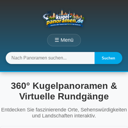
☰ Menü
Suchen
360° Kugelpanoramen &
Virtuelle Rundgänge
Entdecken Sie faszinierende Orte, Sehenswürdigkeiten
und Landschaften interaktiv.