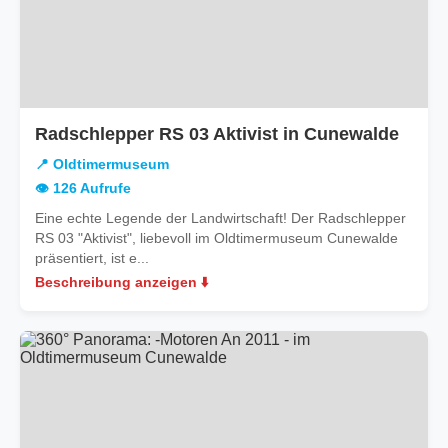
in
Radschlepper RS 03 Aktivist in Cunewalde
Oldt
📍 Oldtimermuseum
👁️ 126 Aufrufe
Eine echte Legende der Landwirtschaft! Der Radschlepper
RS 03 "Aktivist", liebevoll im Oldtimermuseum Cunewalde
präsentiert, ist e...
Beschreibung anzeigen ⬇️