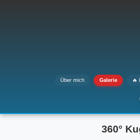
Über mich
Galerie
🔥 
360° Ku