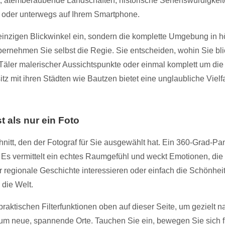
it, atemberaubende Landschaften, historische Sehenswürdigkeite
 oder unterwegs auf Ihrem Smartphone.
 einzigen Blickwinkel ein, sondern die komplette Umgebung in 
rnehmen Sie selbst die Regie. Sie entscheiden, wohin Sie bli
 Täler malerischer Aussichtspunkte oder einmal komplett um die
 mit ihren Städten wie Bautzen bietet eine unglaubliche Vielfal
 als nur ein Foto
nitt, den der Fotograf für Sie ausgewählt hat. Ein 360-Grad-P
Es vermittelt ein echtes Raumgefühl und weckt Emotionen, die b
r regionale Geschichte interessieren oder einfach die Schönheit
 die Welt.
 praktischen Filterfunktionen oben auf dieser Seite, um gezie
 um neue, spannende Orte. Tauchen Sie ein, bewegen Sie sich 