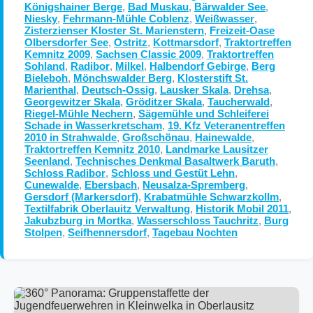
Königshainer Berge
,
Bad Muskau
,
Bärwalder See
,
Niesky
,
Fehrmann-Mühle Coblenz
,
Weißwasser
,
Zisterzienser Kloster St. Marienstern
,
Freizeit-Oase
Olbersdorfer See
,
Ostritz
,
Kottmarsdorf
,
Traktortreffen
Kemnitz 2009
,
Sachsen Classic 2009
,
Traktortreffen
Sohland
,
Radibor
,
Milkel
,
Halbendorf Gebirge
,
Berg
Bieleboh
,
Mönchswalder Berg
,
Klosterstift St.
Marienthal
,
Deutsch-Ossig
,
Lausker Skala
,
Drehsa
,
Georgewitzer Skala
,
Gröditzer Skala
,
Taucherwald
,
Riegel-Mühle Nechern
,
Sägemühle und Schleiferei
Schade in Wasserkretscham
,
19. Kfz Veteranentreffen
2010 in Strahwalde
,
Großschönau
,
Hainewalde
,
Traktortreffen Kemnitz 2010
,
Landmarke Lausitzer
Seenland
,
Technisches Denkmal Basaltwerk Baruth
,
Schloss Radibor
,
Schloss und Gestüt Lehn
,
Cunewalde
,
Ebersbach
,
Neusalza-Spremberg
,
Gersdorf (Markersdorf)
,
Krabatmühle Schwarzkollm
,
Textilfabrik Oberlauitz Verwaltung
,
Historik Mobil 2011
,
Jakubzburg in Mortka
,
Wasserschloss Tauchritz
,
Burg
Stolpen
,
Seifhennersdorf
,
Tagebau Nochten