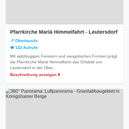
in
Pfarrkirche Mariä Himmelfahrt - Leutersdorf
Ober
📍 Oberlausitz
👁️ 132 Aufrufe
Mit spitzbogigen Fenstern und neogotischen Formen prägt
die Pfarrkirche Mariä Himmelfahrt das Ortsbild von
Leutersdorf in der Ober...
Beschreibung anzeigen ⬇️