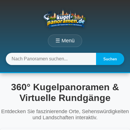
☰ Menü
Suchen
360° Kugelpanoramen &
Virtuelle Rundgänge
Entdecken Sie faszinierende Orte, Sehenswürdigkeiten
und Landschaften interaktiv.