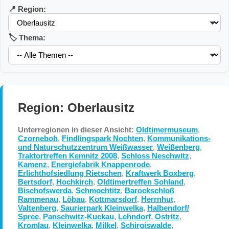
📍 Region:
🏷️ Thema:
Region: Oberlausitz
Unterregionen in dieser Ansicht:
Oldtimermuseum
,
Czorneboh
,
Findlingspark Nochten
,
Kommunikations-
und Naturschutzzentrum Weißwasser
,
Weißenberg
,
Traktortreffen Kemnitz 2008
,
Schloss Neschwitz
,
Kamenz
,
Energiefabrik Knappenrode
,
Erlichthofsiedlung Rietschen
,
Kraftwerk Boxberg
,
Bertsdorf
,
Hochkirch
,
Oldtimertreffen Sohland
,
Bischofswerda
,
Schmochtitz
,
Barockschloß
Rammenau
,
Löbau
,
Kottmarsdorf
,
Herrnhut
,
Valtenberg
,
Saurierpark Kleinwelka
,
Halbendorf/
Spree
,
Panschwitz-Kuckau
,
Lehndorf
,
Ostritz
,
Kromlau
,
Kleinwelka
,
Milkel
,
Schirgiswalde
,