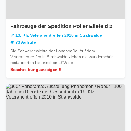
in
Fahrzeuge der Spedition Poller Ellefeld 2
19.
📍 19. Kfz Veteranentreffen 2010 in Strahwalde
Kfz
👁️ 73 Aufrufe
Veteran
Die Schwergewichte der Landstraße! Auf dem
2010
Veteranentreffen in Strahwalde ziehen die wunderschön
in
restaurierten historischen LKW de...
Strahw
Beschreibung anzeigen ⬇️