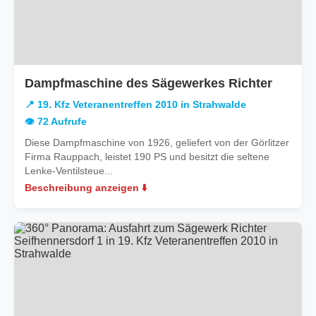
in
Dampfmaschine des Sägewerkes Richter
19.
📍 19. Kfz Veteranentreffen 2010 in Strahwalde
Kfz
👁️ 72 Aufrufe
Veteran
Diese Dampfmaschine von 1926, geliefert von der Görlitzer
2010
Firma Rauppach, leistet 190 PS und besitzt die seltene
in
Lenke-Ventilsteue...
Strahw
Beschreibung anzeigen ⬇️