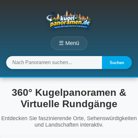
☰ Menü
Suchen
360° Kugelpanoramen &
Virtuelle Rundgänge
Entdecken Sie faszinierende Orte, Sehenswürdigkeiten
und Landschaften interaktiv.