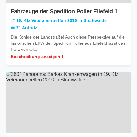
in
Fahrzeuge der Spedition Poller Ellefeld 1
19.
📍 19. Kfz Veteranentreffen 2010 in Strahwalde
Kfz
👁️ 71 Aufrufe
Veteran
Die Könige der Landstraße! Auch diese Perspektive auf die
2010
historischen LKW der Spedition Poller aus Ellefeld lässt das
in
Herz von Ol...
Strahw
Beschreibung anzeigen ⬇️