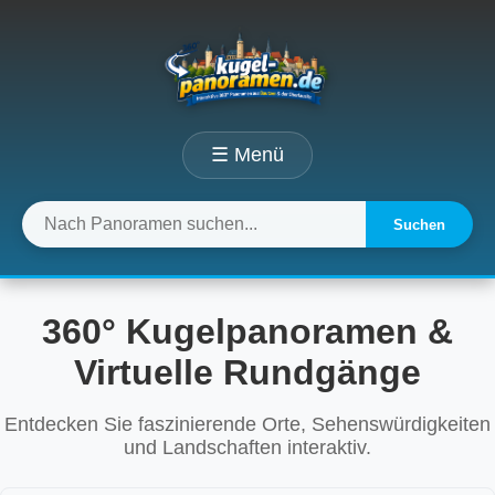
☰ Menü
Suchen
360° Kugelpanoramen &
Virtuelle Rundgänge
Entdecken Sie faszinierende Orte, Sehenswürdigkeiten
und Landschaften interaktiv.