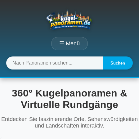
☰ Menü
Suchen
360° Kugelpanoramen &
Virtuelle Rundgänge
Entdecken Sie faszinierende Orte, Sehenswürdigkeiten
und Landschaften interaktiv.