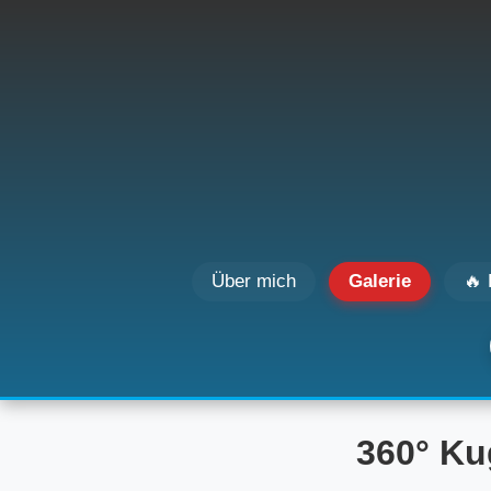
Über mich
Galerie
🔥 
360° Ku