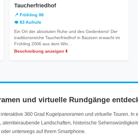
in
Taucherfriedhof
Frühling
📍 Frühling 06
06
👁️ 83 Aufrufe
Ein Ort der absoluten Ruhe und des Gedenkens! Der
traditionsreiche Taucherfriedhof in Bautzen erwacht im
Frühling 2006 aus dem Win...
Beschreibung anzeigen ⬇️
ramen und virtuelle Rundgänge entdec
nteraktive 360 Grad Kugelpanoramen und virtuelle Touren. In ein
it, atemberaubende Landschaften, historische Sehenswürdigkeite
 oder unterwegs auf Ihrem Smartphone.