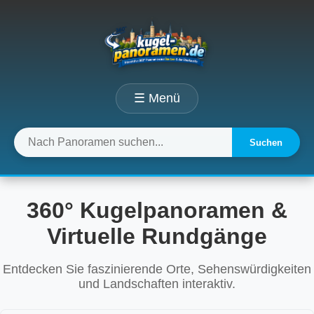
☰ Menü
Suchen
360° Kugelpanoramen &
Virtuelle Rundgänge
Entdecken Sie faszinierende Orte, Sehenswürdigkeiten
und Landschaften interaktiv.