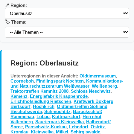
📍 Region:
🏷️ Thema:
Region: Oberlausitz
Unterregionen in dieser Ansicht:
Oldtimermuseum
,
Czorneboh
,
Findlingspark Nochten
,
Kommunikations-
und Naturschutzzentrum Weißwasser
,
Weißenberg
,
Traktortreffen Kemnitz 2008
,
Schloss Neschwitz
,
Kamenz
,
Energiefabrik Knappenrode
,
Erlichthofsiedlung Rietschen
,
Kraftwerk Boxberg
,
Bertsdorf
,
Hochkirch
,
Oldtimertreffen Sohland
,
Bischofswerda
,
Schmochtitz
,
Barockschloß
Rammenau
,
Löbau
,
Kottmarsdorf
,
Herrnhut
,
Valtenberg
,
Saurierpark Kleinwelka
,
Halbendorf/
Spree
,
Panschwitz-Kuckau
,
Lehndorf
,
Ostritz
,
Kromlau
,
Kleinwelka
,
Milkel
,
Schirgiswalde
,