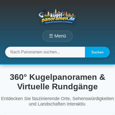
☰ Menü
Suchen
360° Kugelpanoramen &
Virtuelle Rundgänge
Entdecken Sie faszinierende Orte, Sehenswürdigkeiten
und Landschaften interaktiv.