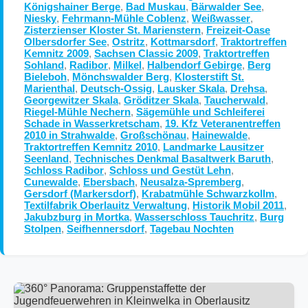
Königshainer Berge
,
Bad Muskau
,
Bärwalder See
,
Niesky
,
Fehrmann-Mühle Coblenz
,
Weißwasser
,
Zisterzienser Kloster St. Marienstern
,
Freizeit-Oase
Olbersdorfer See
,
Ostritz
,
Kottmarsdorf
,
Traktortreffen
Kemnitz 2009
,
Sachsen Classic 2009
,
Traktortreffen
Sohland
,
Radibor
,
Milkel
,
Halbendorf Gebirge
,
Berg
Bieleboh
,
Mönchswalder Berg
,
Klosterstift St.
Marienthal
,
Deutsch-Ossig
,
Lausker Skala
,
Drehsa
,
Georgewitzer Skala
,
Gröditzer Skala
,
Taucherwald
,
Riegel-Mühle Nechern
,
Sägemühle und Schleiferei
Schade in Wasserkretscham
,
19. Kfz Veteranentreffen
2010 in Strahwalde
,
Großschönau
,
Hainewalde
,
Traktortreffen Kemnitz 2010
,
Landmarke Lausitzer
Seenland
,
Technisches Denkmal Basaltwerk Baruth
,
Schloss Radibor
,
Schloss und Gestüt Lehn
,
Cunewalde
,
Ebersbach
,
Neusalza-Spremberg
,
Gersdorf (Markersdorf)
,
Krabatmühle Schwarzkollm
,
Textilfabrik Oberlauitz Verwaltung
,
Historik Mobil 2011
,
Jakubzburg in Mortka
,
Wasserschloss Tauchritz
,
Burg
Stolpen
,
Seifhennersdorf
,
Tagebau Nochten