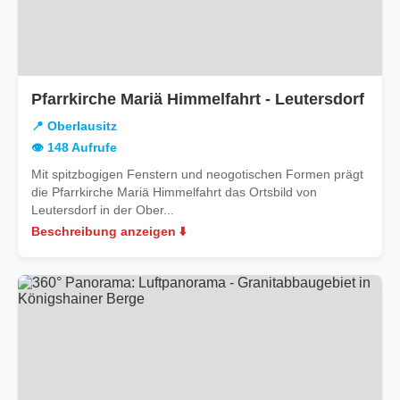
in
Pfarrkirche Mariä Himmelfahrt - Leutersdorf
Ober
📍 Oberlausitz
👁️ 148 Aufrufe
Mit spitzbogigen Fenstern und neogotischen Formen prägt
die Pfarrkirche Mariä Himmelfahrt das Ortsbild von
Leutersdorf in der Ober...
Beschreibung anzeigen ⬇️