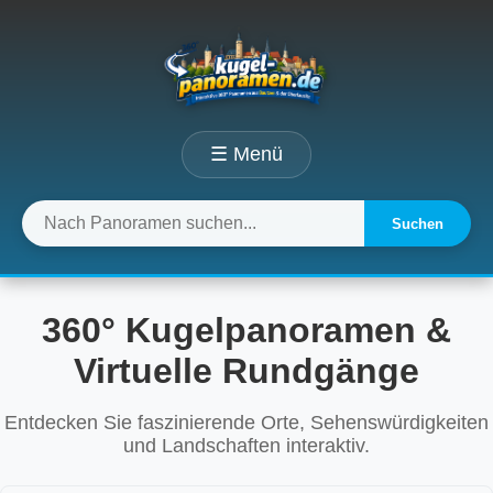
☰ Menü
Suchen
360° Kugelpanoramen &
Virtuelle Rundgänge
Entdecken Sie faszinierende Orte, Sehenswürdigkeiten
und Landschaften interaktiv.