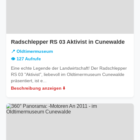
in
Radschlepper RS 03 Aktivist in Cunewalde
Oldt
📍 Oldtimermuseum
👁️ 127 Aufrufe
Eine echte Legende der Landwirtschaft! Der Radschlepper
RS 03 "Aktivist", liebevoll im Oldtimermuseum Cunewalde
präsentiert, ist e...
Beschreibung anzeigen ⬇️