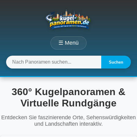
☰ Menü
Suchen
360° Kugelpanoramen &
Virtuelle Rundgänge
Entdecken Sie faszinierende Orte, Sehenswürdigkeiten
und Landschaften interaktiv.