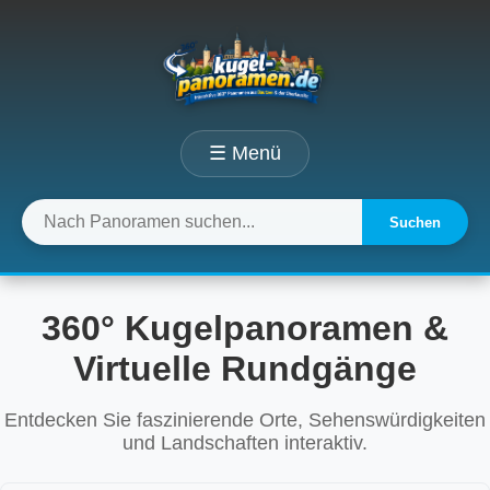
☰ Menü
Suchen
360° Kugelpanoramen &
Virtuelle Rundgänge
Entdecken Sie faszinierende Orte, Sehenswürdigkeiten
und Landschaften interaktiv.