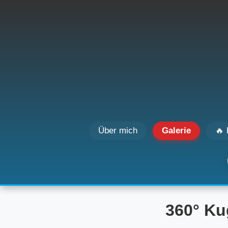
Über mich
Galerie
🔥 
360° Ku