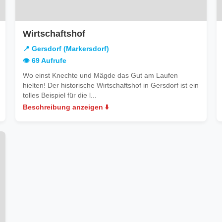
in
Wirtschaftshof
Gersdorf
📍 Gersdorf (Markersdorf)
(Markersdorf)
👁️ 69 Aufrufe
Wo einst Knechte und Mägde das Gut am Laufen
hielten! Der historische Wirtschaftshof in Gersdorf ist ein
tolles Beispiel für die l...
Beschreibung anzeigen ⬇️