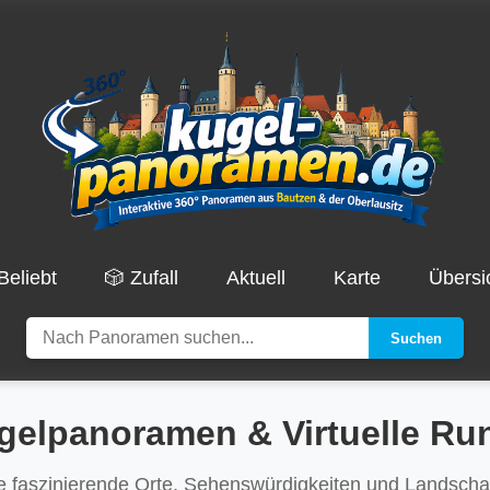
Beliebt
🎲 Zufall
Aktuell
Karte
Übersi
Suchen
gelpanoramen & Virtuelle R
 faszinierende Orte, Sehenswürdigkeiten und Landschaft