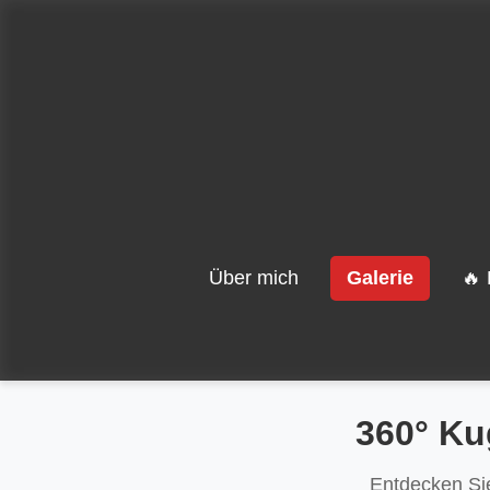
Über mich
Galerie
🔥 
360° Ku
Entdecken Sie