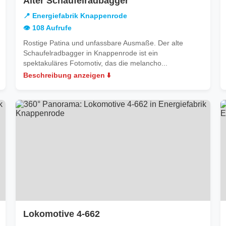
Alter Schaufelradbagger
efabrik
Energiefabrik
📍 Energiefabrik Knappenrode
enrode
Knappenrode
👁️ 108 Aufrufe
Rostige Patina und unfassbare Ausmaße. Der alte
Schaufelradbagger in Knappenrode ist ein
spektakuläres Fotomotiv, das die melancho...
Beschreibung anzeigen ⬇️
in
Lokomotive 4-662
Energiefabrik