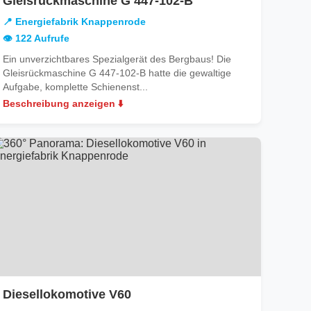
Gleisrückmaschine G 447-102-B
Energiefabrik
📍 Energiefabrik Knappenrode
Knappenrode
👁️ 122 Aufrufe
Ein unverzichtbares Spezialgerät des Bergbaus! Die
Gleisrückmaschine G 447-102-B hatte die gewaltige
Aufgabe, komplette Schienenst...
Beschreibung anzeigen ⬇️
in
Diesellokomotive V60
Energiefabrik