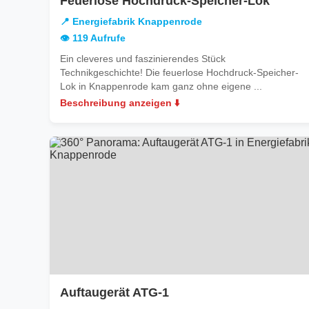
Feuerlose Hochdruck-Speicher-Lok
Energi
📍 Energiefabrik Knappenrode
Knapp
👁️ 119 Aufrufe
Ein cleveres und faszinierendes Stück
Technikgeschichte! Die feuerlose Hochdruck-Speicher-
Lok in Knappenrode kam ganz ohne eigene ...
Beschreibung anzeigen ⬇️
in
Auftaugerät ATG-1
Energiefabrik