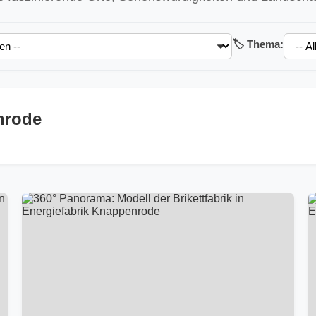
🏷️ Thema:
nrode