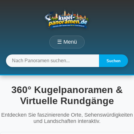
☰ Menü
Suchen
360° Kugelpanoramen &
Virtuelle Rundgänge
Entdecken Sie faszinierende Orte, Sehenswürdigkeiten
und Landschaften interaktiv.