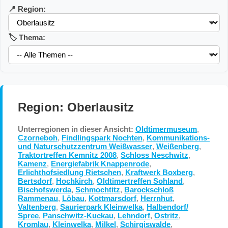
📍 Region:
🏷️ Thema:
Region: Oberlausitz
Unterregionen in dieser Ansicht:
Oldtimermuseum
,
Czorneboh
,
Findlingspark Nochten
,
Kommunikations-
und Naturschutzzentrum Weißwasser
,
Weißenberg
,
Traktortreffen Kemnitz 2008
,
Schloss Neschwitz
,
Kamenz
,
Energiefabrik Knappenrode
,
Erlichthofsiedlung Rietschen
,
Kraftwerk Boxberg
,
Bertsdorf
,
Hochkirch
,
Oldtimertreffen Sohland
,
Bischofswerda
,
Schmochtitz
,
Barockschloß
Rammenau
,
Löbau
,
Kottmarsdorf
,
Herrnhut
,
Valtenberg
,
Saurierpark Kleinwelka
,
Halbendorf/
Spree
,
Panschwitz-Kuckau
,
Lehndorf
,
Ostritz
,
Kromlau
,
Kleinwelka
,
Milkel
,
Schirgiswalde
,