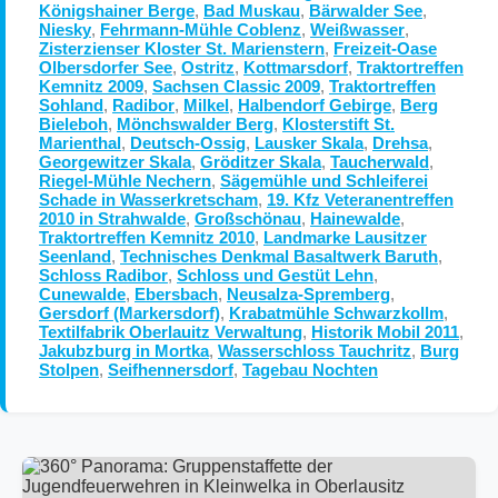
Königshainer Berge
,
Bad Muskau
,
Bärwalder See
,
Niesky
,
Fehrmann-Mühle Coblenz
,
Weißwasser
,
Zisterzienser Kloster St. Marienstern
,
Freizeit-Oase
Olbersdorfer See
,
Ostritz
,
Kottmarsdorf
,
Traktortreffen
Kemnitz 2009
,
Sachsen Classic 2009
,
Traktortreffen
Sohland
,
Radibor
,
Milkel
,
Halbendorf Gebirge
,
Berg
Bieleboh
,
Mönchswalder Berg
,
Klosterstift St.
Marienthal
,
Deutsch-Ossig
,
Lausker Skala
,
Drehsa
,
Georgewitzer Skala
,
Gröditzer Skala
,
Taucherwald
,
Riegel-Mühle Nechern
,
Sägemühle und Schleiferei
Schade in Wasserkretscham
,
19. Kfz Veteranentreffen
2010 in Strahwalde
,
Großschönau
,
Hainewalde
,
Traktortreffen Kemnitz 2010
,
Landmarke Lausitzer
Seenland
,
Technisches Denkmal Basaltwerk Baruth
,
Schloss Radibor
,
Schloss und Gestüt Lehn
,
Cunewalde
,
Ebersbach
,
Neusalza-Spremberg
,
Gersdorf (Markersdorf)
,
Krabatmühle Schwarzkollm
,
Textilfabrik Oberlauitz Verwaltung
,
Historik Mobil 2011
,
Jakubzburg in Mortka
,
Wasserschloss Tauchritz
,
Burg
Stolpen
,
Seifhennersdorf
,
Tagebau Nochten