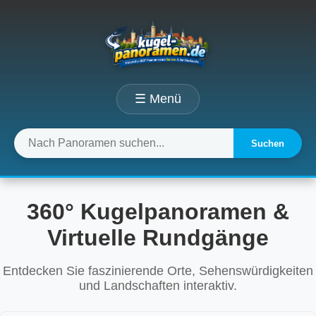
☰ Menü
Suchen
360° Kugelpanoramen &
Virtuelle Rundgänge
Entdecken Sie faszinierende Orte, Sehenswürdigkeiten
und Landschaften interaktiv.