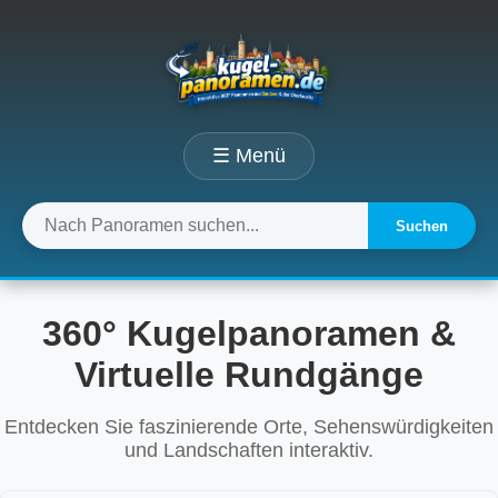
☰ Menü
Suchen
360° Kugelpanoramen &
Virtuelle Rundgänge
Entdecken Sie faszinierende Orte, Sehenswürdigkeiten
und Landschaften interaktiv.