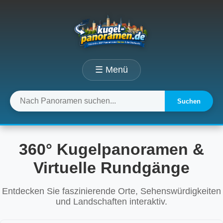
☰ Menü
Suchen
360° Kugelpanoramen &
Virtuelle Rundgänge
Entdecken Sie faszinierende Orte, Sehenswürdigkeiten
und Landschaften interaktiv.